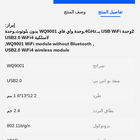
تفاصيل المنتج
وصف المنتج
إبراز:
2وحدة USB WiFi بـ.4GHz,وحدة واي فاي WQ9001 بدون بلوتوث,وحدة
لاسلكية USB2.0 WiFi4
,
WQ9001 WiFi module without Bluetooth
,
USB2.0 WiFi4 wireless module
شرائح:
WQ9001
منفذ يو اس بي:
USB2.0
طَرد:
12.2*13*1.6 مم
نطاق التردد:
2.4 جم
بروتوكول:
802.11b/g/n