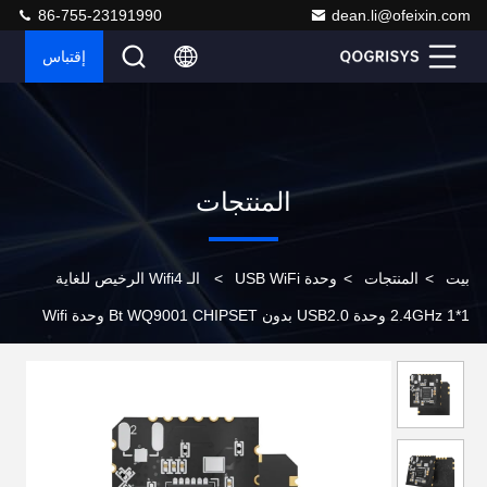
86-755-23191990
dean.li@ofeixin.com
إقتباس
المنتجات
بيت
>
المنتجات
>
وحدة USB WiFi
>
الـ Wifi4 الرخيص للغاية
2.4GHz 1*1 وحدة USB2.0 بدون Bt WQ9001 CHIPSET وحدة Wifi
O9001UE وحدة Wifi