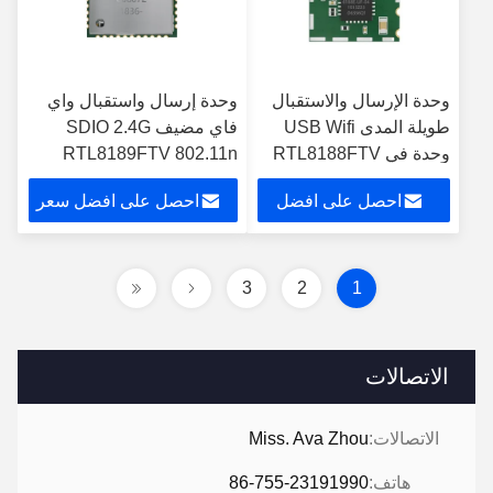
وحدة الإرسال والاستقبال
وحدة إرسال واستقبال واي
طويلة المدى USB Wifi
فاي مضيف SDIO 2.4G
وحدة في RTL8188FTV
RTL8189FTV 802.11n
Wifi Chip لصندوق
لكاميرا DVR صغيرة
احصل على افضل
احصل على افضل سعر
التلفزيون
سعر
3
2
1
الاتصالات
الاتصالات:
Miss. Ava Zhou
هاتف:
86-755-23191990