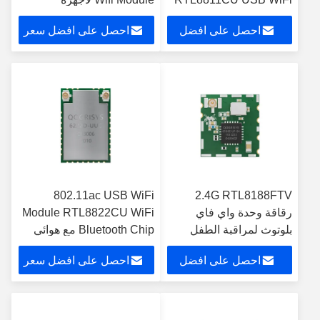
Direct Module
الكمبيوتر اللوحي التي تعمل
احصل على افضل
احصل على افضل سعر
بنظام Android
سعر
802.11ac USB WiFi
2.4G RTL8188FTV
رقاقة وحدة واي فاي
Module RTL8822CU WiFi
بلوتوث لمراقبة الطفل
Bluetooth Chip مع هوائي
بالفيديو
خارجي
احصل على افضل
احصل على افضل سعر
سعر