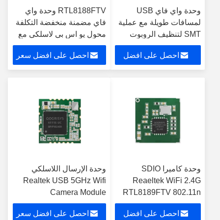
وحدة واي فاي USB
RTL8188FTV وحدة واي
لمسافات طويلة مع عملية
فاي مضمنة منخفضة التكلفة
SMT لتنظيف الروبوت
محول يو اس بي لاسلكي مع
موصل IPEX
احصل على افضل
احصل على افضل سعر
سعر
وحدة كاميرا SDIO
وحدة الإرسال اللاسلكي
Realtek USB 5GHz Wifi
Reaeltek WiFi 2.4G
Camera Module
RTL8189FTV 802.11n
RTL8811CU
Wifi
احصل على افضل
احصل على افضل سعر