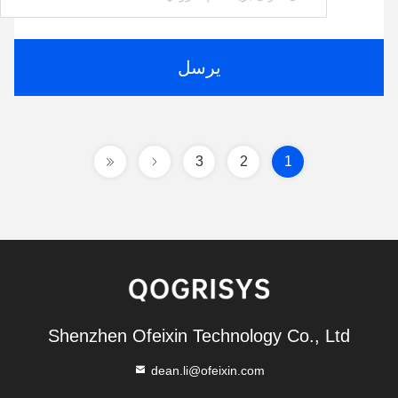
يرسل
3
2
1
Shenzhen Ofeixin Technology Co., Ltd
dean.li@ofeixin.com