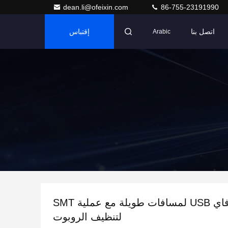
dean.li@ofeixin.com
86-755-23191990
اتصل بنا
إقتباس
Arabic
وحدة واي فاي USB لمسافات طويلة مع عملية SMT
لتنظيف الروبوت