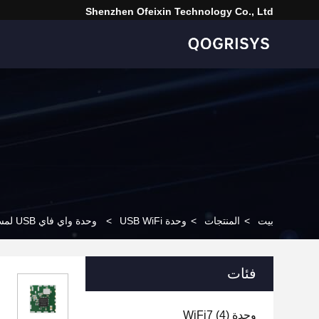
Shenzhen Ofeixin Technology Co., Ltd
بيت
>
المنتجات
>
وحدة USB WiFi
>
وحدة واي فاي USB لمسافات طويلة مع عملية SMT لتنظيف الروبوت
فئات
وحدة WiFi7
(4)