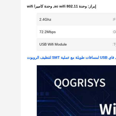
إبراز:
وحدة 802.11 ac wifi
,
وحدة كاميرا wifi
2.4Ghz
F
72.2Mbps
D
USB Wifi Module
T
لية SMT لتنظيف الروبوت