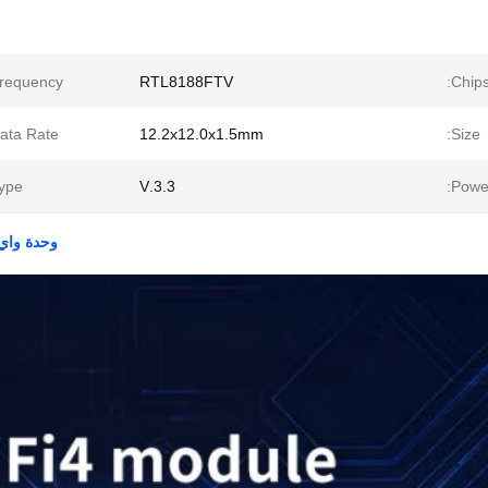
requency:
RTL8188FTV
Chips
ata Rate:
12.2x12.0x1.5mm
Size:
ype:
3.3.V
Power
وحدة واي فاي USB لمسافات طويلة مع عم