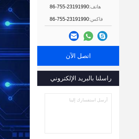
هاتف:
86-755-23191990
فاكس:
86-755-23191990
اتصل الآن
راسلنا بالبريد الإلكتروني