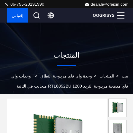
86-755-23191990
dean.li@ofeixin.com
إقتباس
المنتجات
بيت
>
المنتجات
>
وحدة واي فاي مزدوجة النطاق
>
وحدات واي
فاي مدمجة مزدوجة التردد RTL8852BU 1200 ميجابت في الثانية
802.11ax 2x2 MIMO USB 2.0 / 3.0