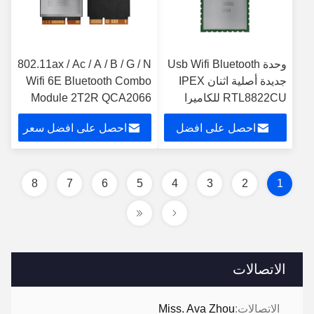
وحدة Usb Wifi Bluetooth
802.11ax / Ac / A / B / G / N
جديدة أصلية اثنان IPEX
Wifi 6E Bluetooth Combo
RTL8822CU للكاميرا
Module 2T2R QCA2066
اللاسلكية
IC Chip
احصل على افضل
احصل على افضل سعر
سعر
8
7
6
5
4
3
2
1
الاتصالات
الاتصالات:
Miss. Ava Zhou