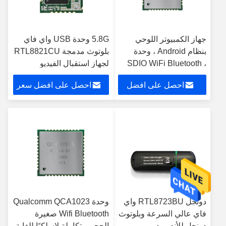
جهاز الكمبيوتر اللوحي
5.8G وحدة USB واي فاي
بنظام Android ، وحدة
بلوتوث مدمجة RTL8821CU
SDIO WiFi Bluetooth ،
لجهاز استقبال الفيديو
2.4 جيجا هرتز ، 150 ميجا
اللاسلكي
احصل على افضل
احصل على افضل سعر
بت في الثانية مع
RTL8723DS
سعر
دونجل RTL8723BU واي
وحدة Qualcomm QCA1023
فاي عالي السرعة وبلوتوث
Wifi Bluetooth صغيرة
دونجل للأندرويد
الحجم متكاملة لاسلكيًا للغاية