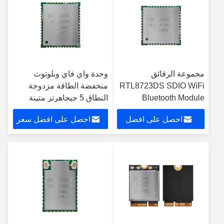
مجموعة الرقائق
وحدة واي فاي وبلوتوث
RTL8723DS SDIO WiFi
منخفضة الطاقة مزدوجة
Bluetooth Module
النطاق 5 جيجاهرتز متينة
2.4GHz 150Mbps
لتصفح الويب
احصل على افضل
احصل على افضل سعر
سعر