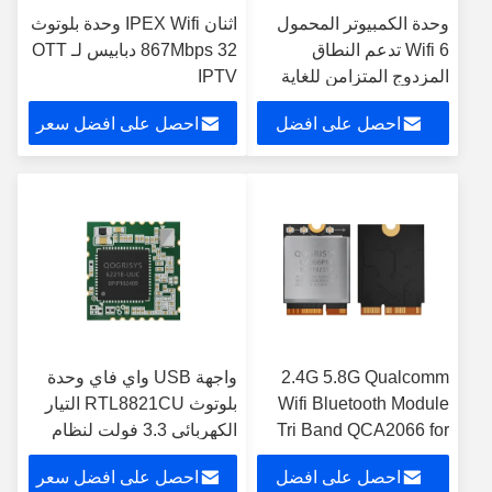
وحدة الكمبيوتر المحمول
اثنان IPEX Wifi وحدة بلوتوث
Wifi 6 تدعم النطاق
867Mbps 32 دبابيس لـ OTT
المزدوج المتزامن للغاية
IPTV
احصل على افضل
احصل على افضل سعر
سعر
2.4G 5.8G Qualcomm
واجهة USB واي فاي وحدة
Wifi Bluetooth Module
بلوتوث RTL8821CU التيار
Tri Band QCA2066 for
الكهربائي 3.3 فولت لنظام
CPE
الأمن
احصل على افضل
احصل على افضل سعر