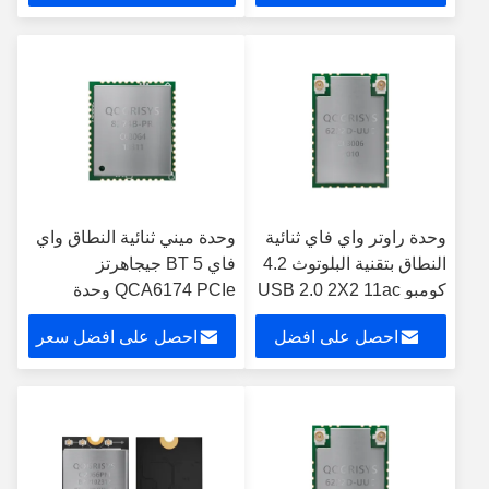
سعر
وحدة راوتر واي فاي ثنائية
وحدة ميني ثنائية النطاق واي
النطاق بتقنية البلوتوث 4.2
فاي BT 5 جيجاهرتز
كومبو USB 2.0 2X2 11ac
QCA6174 PCIe وحدة
لـ OTT / IPTV
بلوتوث لاسلكية
احصل على افضل
احصل على افضل سعر
سعر