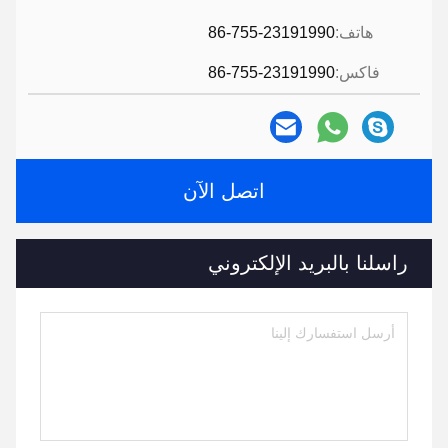
هاتف:
86-755-23191990
فاكس:
86-755-23191990
اتصل الآن
راسلنا بالبريد الإلكتروني