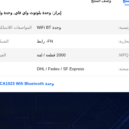
نتج
وصف المنتج
إبراز:
وحدة بلوتوث واي فاي
,
وحدة واي
ئيسية:
وحدة WiFi BT
المواصفات اللاسلكي
تجارية:
FN- رابط
الشبك
2000 قطعة / لفة
العين
شحنة:
DHL / Fedex / SF Express
وحدة Qualcomm QCA1023 Wifi Bluetooth صغيرة الحجم متكاملة لاسلكيًا للغاية لـ STB