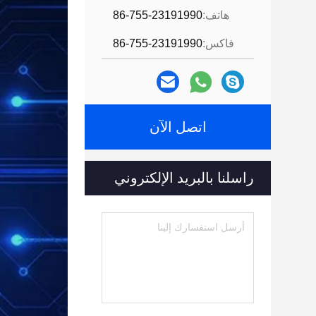
هاتف:
86-755-23191990
فاكس:
86-755-23191990
اتصل الآن
راسلنا بالبريد الإلكتروني