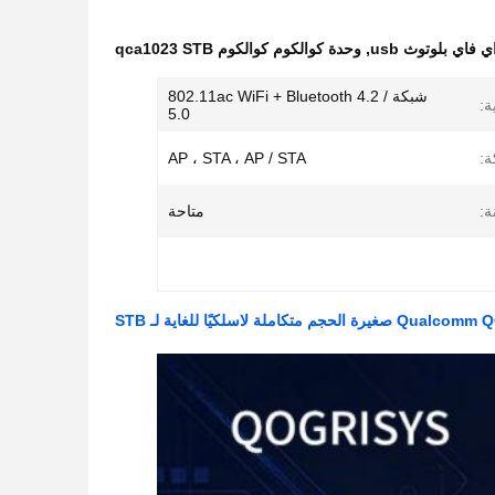
 فاي بلوتوث usb
,
وحدة كوالكوم كوالكوم qca1023 STB
شبكة 802.11ac WiFi + Bluetooth 4.2 /
ة:
5.0
ة:
AP ، STA ، AP / STA
ة:
متاحة