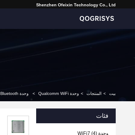
Shenzhen Ofeixin Technology Co., Ltd
بيت
>
المنتجات
>
وحدة Qualcomm WiFi
>
وحدة Qualcomm QCA1023 Wifi Bluetooth صغيرة الحجم متكاملة لاسلكيًا للغاية لـ STB
فئات
وحدة WiFi7
(4)