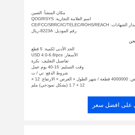
مكان المنشأ: الصين
اسم العلامة التجارية: QOGRISYS
لشهادات: CE/FCC/SRRC/IC/TELEC/ROHS/REACH
رقم الموديل: 8223A-ريال
حن
الحد الأدنى لكمية: 5 قطع
الأسعار: USD 4.0-6.8/pcs
تفاصيل التغليف: بكرة
وقت التسليم: 15-40 يوم عمل
شروط الدفع: تي / ت
القدرة على العرض: 4000000 قطعة / شهر الطول × العرض × الارتفاع: 12 ×
12 × 1.7 (بشكل نموذجي) ملم
على افضل سعر