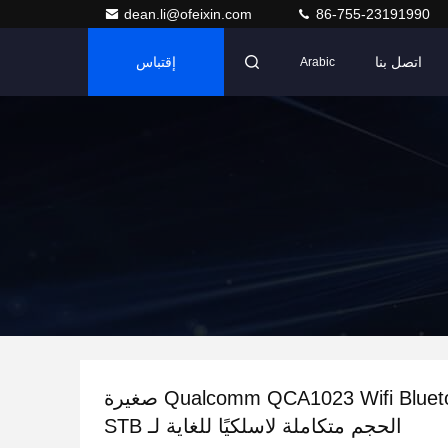
dean.li@ofeixin.com
86-755-23191990
اتصل بنا
إقتباس
Arabic
وحدة Qualcomm QCA1023 Wifi Bluetooth صغيرة
الحجم متكاملة لاسلكيًا للغاية لـ STB