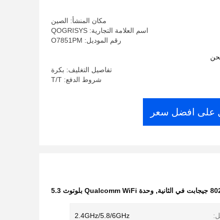
بلوتوث 5.3
مكان المنشأ: الصين
اسم العلامة التجارية: QOGRISYS
رقم الموديل: O7851PM
حن
تفاصيل التغليف: بكرة
شروط الدفع: T/T
على افضل سعر
,
وحدة Qualcomm WiFi بلوتوث 5.3
ل:
2.4GHz/5.8/6GHz