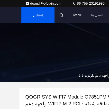
dean.li@ofeixin.com
86-755-23191990
اتصل بنا
إقتباس
Arabic
QOGRISYS WIFI7 Module O7851PM 
802.11be بطاقة شبكة WIFI7 M.2 PCIe واجهة دعم