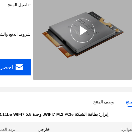
تفاصيل المنتج
شروط الدفع والش
احصل 
نتج
وصف المنتج
إبراز:
بطاقة الشبكة WIFI7 M.2 PCIe
,
وحدة 802.11be WIFI7 5.8 جيجابت في الثانية
هوائي:
خارجي
تردد العم