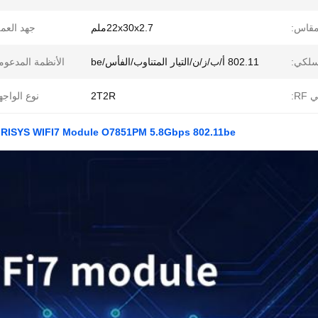
قاس:
22x30x2.7ملم
جهد العم
اسلكي:
802.11 أ/ب/ز/ن/التيار المتناوب/الفأس/be
الأنظمة المدعوم
RF:
2T2R
نوع الواجه
QOGRISYS WIFI7 Module O7851PM 5.8Gbps 802.11be بطاقة شبكة WIFI7 M.2 PCIe واجهة دعم بل