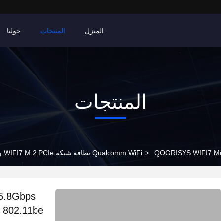
المنزل
المنتجات
حولنا
المنتجات
WIFI7 M.2 PCIe واجهة دعم بلوتوث 5.3
>
5.8Gbps