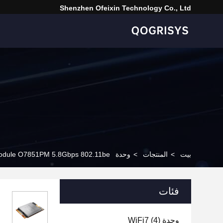
Shenzhen Ofeixin Technology Co., Ltd
بيت
>
المنتجات
>
وحدة Qualcomm WiFi
QOGRISYS WIFI7 Module O7851PM 5.8Gbps 802.11be بطاقة شبكة 
فئات
وحدة WiFi7
(4)