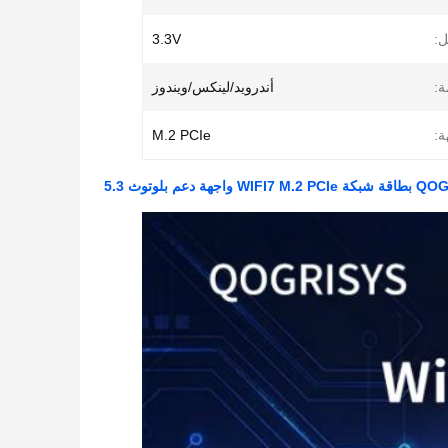
ل:
3.3V
ة:
أندرويد/لينكس/ويندوز
ة:
M.2 PCIe
وتوث 5.3