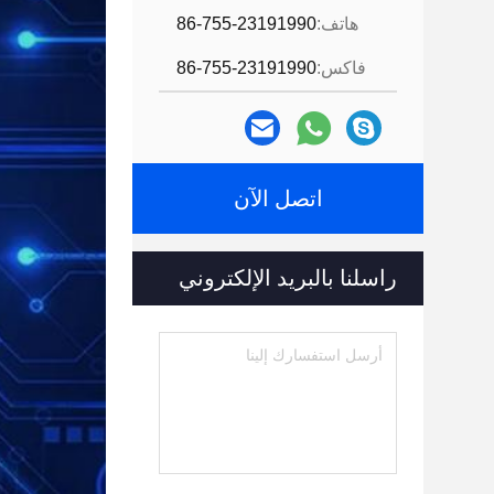
هاتف:
86-755-23191990
فاكس:
86-755-23191990
اتصل الآن
راسلنا بالبريد الإلكتروني