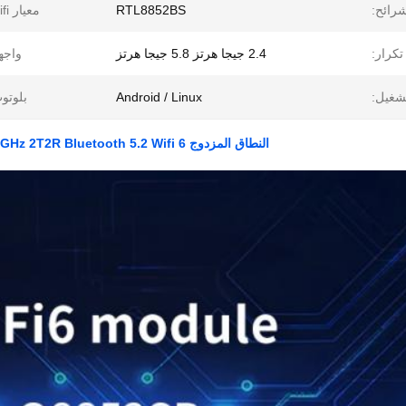
رائح:
RTL8852BS
معيار wifi:
تكرار:
2.4 جيجا هرتز 5.8 جيجا هرتز
واجه
شغيل:
Android / Linux
بلوتو
النطاق المزدوج 2.4GHz 5.8GHz 2T2R Bluetooth 5.2 Wifi 6 وحدة 1200mbps وحدة WiFi واجهة SDIO3.0