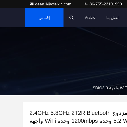
dean.li@ofeixin.com
86-755-23191990
اتصل بنا
إقتباس
Arabic
النطاق المزدوج 2.4GHz 5.8GHz 2T2R Bluetooth
5.2 Wifi 6 وحدة 1200mbps وحدة WiFi واجهة