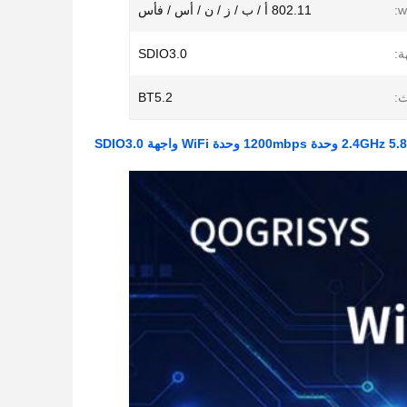
802.11 أ / ب / ز / ن / أس / فأس
ة:
SDIO3.0
ث:
BT5.2