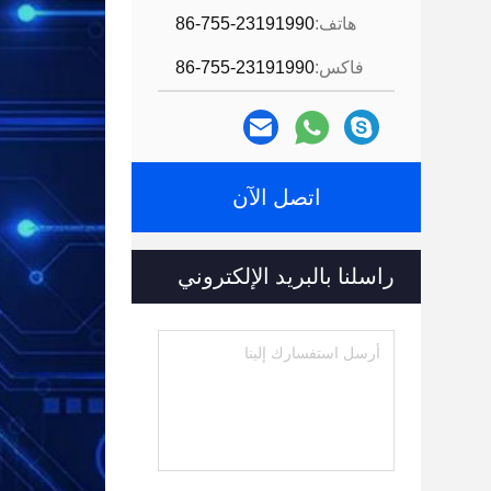
هاتف:
86-755-23191990
فاكس:
86-755-23191990
اتصل الآن
راسلنا بالبريد الإلكتروني