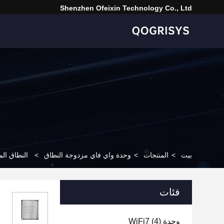
Shenzhen Ofeixin Technology Co., Ltd
بيت
>
المنتجات
>
وحدة واي فاي مزدوجة النطاق
>
النطاق المزدوج 2.4GHz 5.8GHz 2T2R Bluetooth 5.2 Wifi 6 و
فئات
وحدة WiFi7
(4)