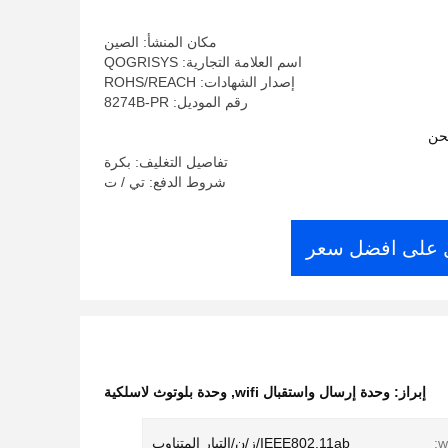
Windows
مكان المنشأ: الصين
اسم العلامة التجارية: QOGRISYS
إصدار الشهادات: ROHS/REACH
رقم الموديل: 8274B-PR
حن
تفاصيل التغليف: بكرة
شروط الدفع: تي / ت
على افضل سعر
إبراز:
وحدة إرسال واستقبال wifi
,
وحدة بلوتوث لاسلكية
IEEE802.11ab/ز/ن/التيار المتناوب