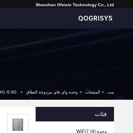
Shenzhen Ofeixin Technology Co., Ltd
بيت
>
المنتجات
>
وحدة واي فاي مزدوجة النطاق
>
dule 2.4G /5.8G
فئات
وحدة WiFi7
(4)