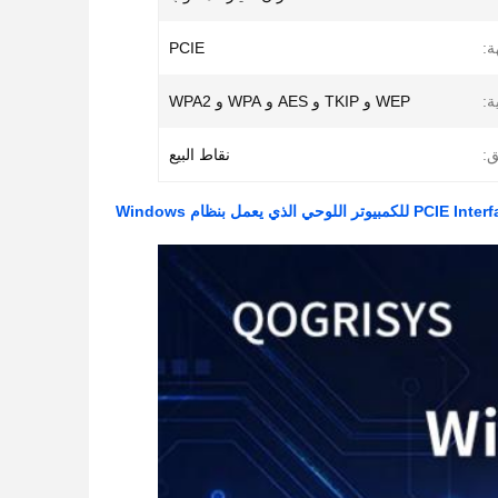
ة:
PCIE
ة:
WEP و TKIP و AES و WPA و WPA2
ق:
نقاط البيع
يعمل بنظام Windows