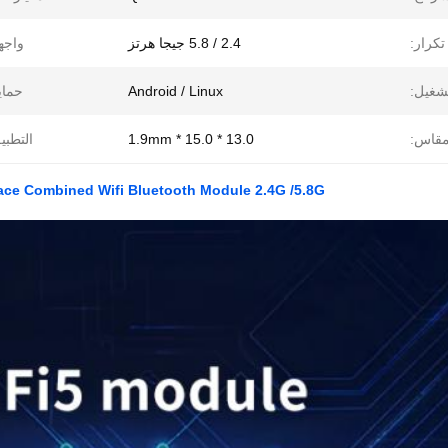
تكرار:
2.4 / 5.8 جيجا هرتز
واجه
شغيل:
Android / Linux
حماي
قاس:
13.0 * 15.0 * 1.9mm
التطبي
PCIE Interface Combined Wifi Bluetooth Module 2.4G /5.8G للكمبيوتر اللوحي الذي 