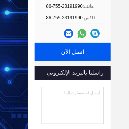
هاتف:
86-755-23191990
فاكس:
86-755-23191990
اتصل الآن
راسلنا بالبريد الإلكتروني