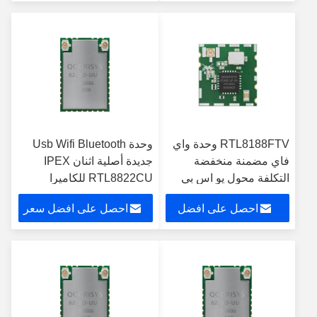
سعر
RTL8188FTV وحدة واي
وحدة Usb Wifi Bluetooth
فاي مضمنة منخفضة
جديدة أصلية اثنان IPEX
التكلفة محول يو اس بي
RTL8822CU للكاميرا
لاسلكي مع موصل IPEX
اللاسلكية
احصل على افضل
احصل على افضل سعر
سعر