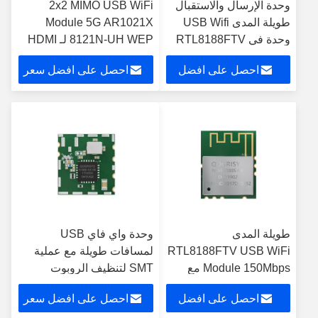
وحدة الإرسال والاستقبال
2x2 MIMO USB WiFi
طويلة المدى USB Wifi
Module 5G AR1021X
وحدة في RTL8188FTV
8121N-UH WEP لـ HDMI
Wifi Chip لصندوق
احصل على افضل
احصل على افضل سعر
التلفزيون
سعر
طويلة المدى
وحدة واي فاي USB
RTL8188FTV USB WiFi
لمسافات طويلة مع عملية
Module 150Mbps مع
SMT لتنظيف الروبوت
هوائي خارجي / درع
احصل على افضل
احصل على افضل سعر