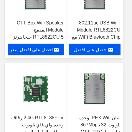
OTT Box Wifi Speaker
802.11ac USB WiFi
Module RTL8822CU
Module المدمج
WiFi Bluetooth Chip مع
RTL8822CU 5 جيجا هرتز
هوائي خارجي
لنظام التشغيل Linux
احصل على افضل
احصل على افضل سعر
Android OS
سعر
اثنان IPEX Wifi وحدة
2.4G RTL8188FTV رقاقة
بلوتوث 867Mbps 32
وحدة واي فاي بلوتوث
دبابيس لـ OTT IPTV
لمراقبة الطفل بالفيديو