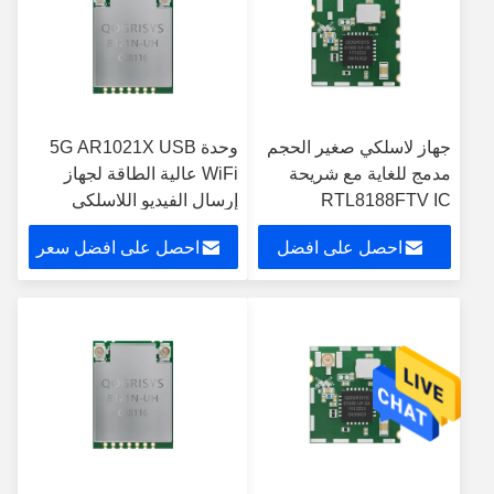
جهاز لاسلكي صغير الحجم
وحدة 5G AR1021X USB
مدمج للغاية مع شريحة
WiFi عالية الطاقة لجهاز
RTL8188FTV IC
إرسال الفيديو اللاسلكي
للتلفزيون الذكي
HDMI COFDM
احصل على افضل
احصل على افضل سعر
سعر