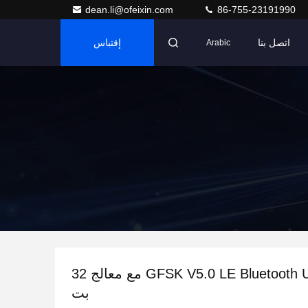
dean.li@ofeixin.com
86-755-23191990
اتصل بنا
إقتباس
Arabic
وحدة GFSK V5.0 LE Bluetooth Uart مع معالج 32
بت