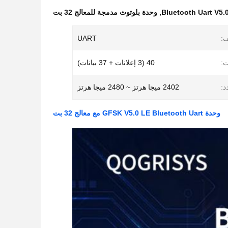
,
وحدة بلوتوث مدمجة للمعالج 32 بت
ف:
UART
ت:
40 (3 إعلانات + 37 بيانات)
د:
2402 ميجا هرتز ~ 2480 ميجا هرتز
وحدة GFSK V5.0 LE Bluetooth Uart مع معالج 32 بت