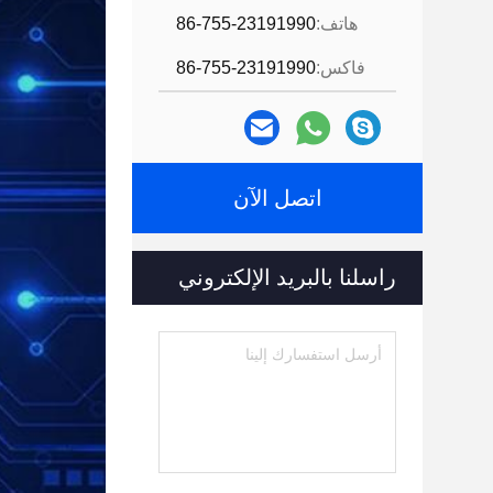
هاتف:
86-755-23191990
فاكس:
86-755-23191990
اتصل الآن
راسلنا بالبريد الإلكتروني