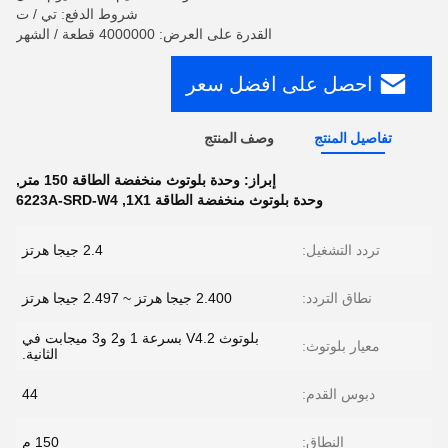
شروط الدفع: تي / ت
القدرة على العرض: 4000000 قطعة / الشهر
احصل على افضل سعر
تفاصيل المنتج
وصف المنتج
إبراز:
وحدة بلوتوث منخفضة الطاقة 150 متر
,
وحدة بلوتوث منخفضة الطاقة 1X1
,
6223A-SRD-W4
تردد التشغيل:
2.4 جيجا هرتز
نطاق التردد:
2.400 جيجا هرتز ~ 2.497 جيجا هرتز
بلوتوث V4.2 بسرعة 1 و2 و3 ميجابت في
معيار بلوتوث:
الثانية.
دبوس القدم:
44
النطاق:
150 م