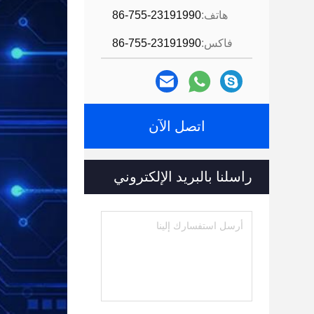
هاتف:
86-755-23191990
فاكس:
86-755-23191990
اتصل الآن
راسلنا بالبريد الإلكتروني