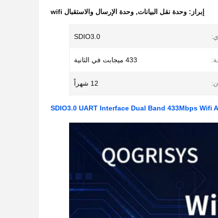
إبراز:
وحدة نقل البيانات
,
وحدة الإرسال والاستقبال wifi
ي:
SDIO3.0
ة:
433 ميجابت في الثانية
ن:
12 شهراً
SDIO3.0 UART Interface Dual Band 433Mbps Wifi 