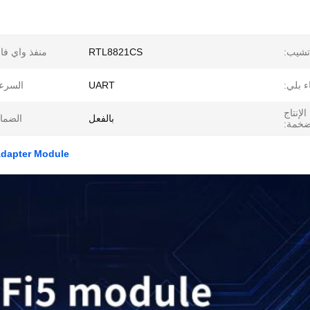
 تشيب:
RTL8821CS
منفذ واي فا
ء بلي:
UART
السرع
الإنتاج
بالفعل
الضما
ضخمة:
Adapter Module