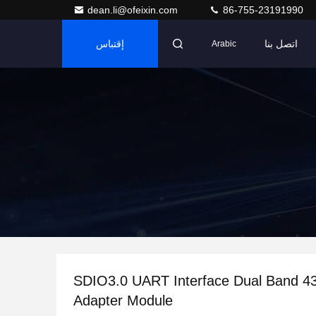
dean.li@ofeixin.com
86-755-23191990
اتصل بنا
إقتباس
Arabic
SDIO3.0 UART Interface Dual Band 4
Adapter Module