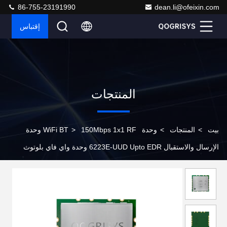
86-755-23191990
dean.li@ofeixin.com
إقتباس
المنتجات
بيت
>
المنتجات
>
وحدة WiFi BT
>
150Mbps 1x1 RF وحدة
الإرسال والاستقبال 6223E-UUD Upto EDR وحدة واي فاي بلوتوث