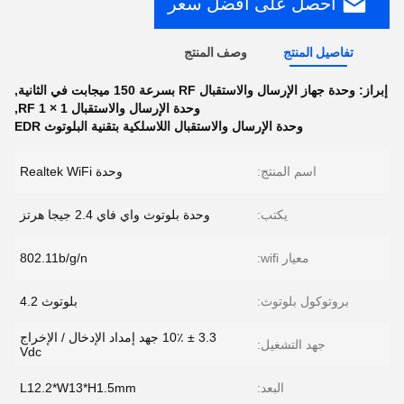
احصل على افضل سعر
تفاصيل المنتج
وصف المنتج
إبراز:
وحدة جهاز الإرسال والاستقبال RF بسرعة 150 ميجابت في الثانية
,
وحدة الإرسال والاستقبال 1 × 1 RF
,
وحدة الإرسال والاستقبال اللاسلكية بتقنية البلوتوث EDR
اسم المنتج:
وحدة Realtek WiFi
يكتب:
وحدة بلوتوث واي فاي 2.4 جيجا هرتز
معيار wifi:
802.11b/g/n
بروتوكول بلوتوث:
بلوتوث 4.2
3.3 ± 10٪ جهد إمداد الإدخال / الإخراج
جهد التشغيل:
Vdc
البعد:
L12.2*W13*H1.5mm