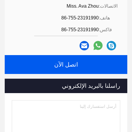
الاتصالات:
Miss. Ava Zhou
هاتف:
86-755-23191990
فاكس:
86-755-23191990
اتصل الآن
راسلنا بالبريد الإلكتروني