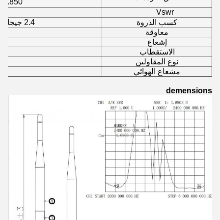
50 ～ 5.850
Vswr
كسب الذروة
2.4 جيجا: 2 ديسيبل 5.8 جيجا: 4 ديسيبل
معاوقة
إشعاع
الاستقطاب
نوع المقاولين
ا
مشعاع الهوائي
demensions