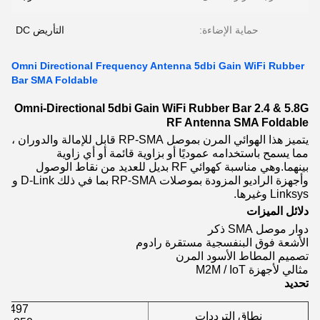
حماية الإضاءة:
التأريض DC
Omni Directional Frequency Antenna 5dbi Gain WiFi Rubber
Bar SMA Foldable
Omni-Directional 5dbi Gain WiFi Rubber Bar 2.4 & 5.8G
RF Antenna SMA Foldable
يتميز هذا الهوائي المرن بموصل RP-SMA قابل للإمالة والدوران ،
مما يسمح باستخدامه عموديًا أو بزاوية قائمة أو أي زاوية
بينهما.وهي مناسبة كهوائي RF بديل للعديد من نقاط الوصول
وأجهزة الراديو المزودة بموصلات RP-SMA بما في ذلك D-Link و
Linksys وغيرها.
دلائل الميزات
دوار موصل SMA ذكر
الأشعة فوق البنفسجية مستقرة رادوم
تصميم المطاط الأسود المرن
مثالي لأجهزة M2M / IoT
تحديد
400 2.497
نطاق الترددات