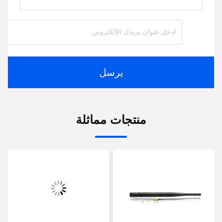
يرسل
منتجات مماثلة