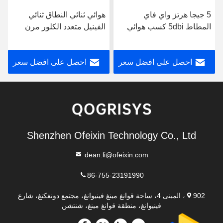
5 جيجا هرتز واي فاي
هوائي ثنائي النطاق ثنائي
المطاط 5dbi كسب هوائي
الفينيل متعدد الكلور مرن
تردد الراديو
2dBi ثنائي النطاق ، هوائي
ثنائي الفينيل متعدد الكلور
احصل على افضل سعر
احصل على افضل سعر
Shenzhen Ofeixin Technology Co., Ltd
dean.li@ofeixin.com
86-755-23191990
902، المبنى 4، ساحة قوانغ مينغ فينيوانغ، مجتمع دونغكنغ، شارع
فينيوانغ، منطقة قوانغ مينغ، شنتشن