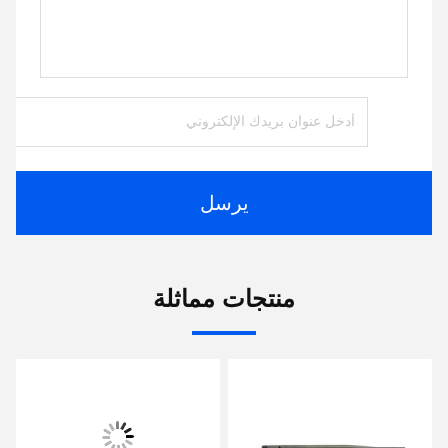
يرسل
منتجات مماثلة