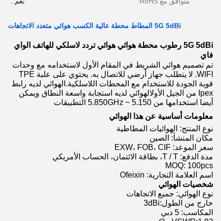
متوافق مع RoHS:
نعم..
5G 5dBi المطاط محطة عالية الكسب هوائي متعدد الاتجاهات
5G 5dBi رطوب محطة هوائي هوائي تردد لاسلكي للهاتف الواي
فاي
تم تصميم هوائي الشريط في المقام الأول لاستخدامه مع وحدات
WIFI. لا يتطلب جهاز أرضي للاتصال به. يحتوي على علبة TPE
قوية الجودة للاستخدام مع المحطات اللاسلكية.الهوائي لديه رابط
Ipex من الجيل الأولالهوائي لديه استجابة واسعة النطاق ويمكن
أيضا استخدامها من 5.150 ~ 5.850GHz التطبيقات
معلومات أساسية عن هذا الهوائي
نوع المنتج: الهوائيات المطاطية
مكان المنشأ: الصين
سعر الموعد: EXW، FOB، CIF
مدة الدفع: T / T، بطاقة الائتمان، الحساب الأمريكي
MOQ: 100pcs
اسم العلامة التجارية: Ofeixin
شخصيات الهوائي
نوع الهوائي: جميع الاتجاهات
خارج من الطول:3dBi
المكاسب: 5 دبي