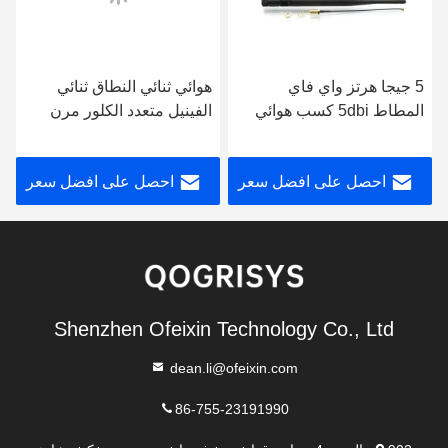
5 جيجا هرتز واي فاي
هوائي ثنائي النطاق ثنائي
المطاط 5dbi كسب هوائي
الفينيل متعدد الكلور مرن
تردد الراديو
2dBi ثنائي النطاق ، هوائي
ثنائي الفينيل متعدد الكلور
احصل على افضل سعر
احصل على افضل سعر
Shenzhen Ofeixin Technology Co., Ltd
dean.li@ofeixin.com
86-755-23191990