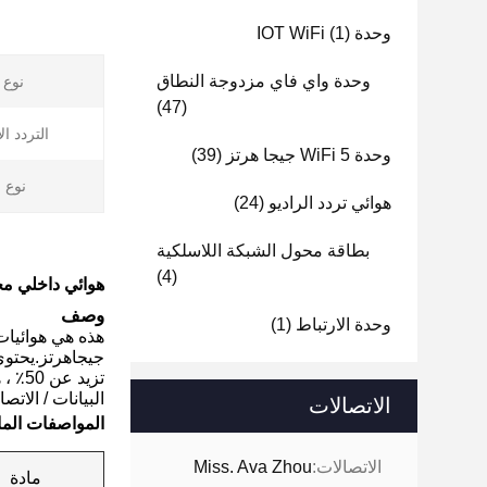
وحدة IOT WiFi
(1)
وحدة واي فاي مزدوجة النطاق
نوع ا
(47)
التردد ا
وحدة WiFi 5 جيجا هرتز
(39)
نوع ا
هوائي تردد الراديو
(24)
بطاقة محول الشبكة اللاسلكية
(4)
هوائي داخلي مخصص FPC ثنائي النطاق WiFi 2.4 و 
وصف
وحدة الارتباط
(1)
البيانات / الات
الاتصالات
المواصفات الما
الاتصالات:
Miss. Ava Zhou
مادة