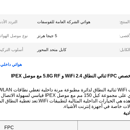
لمنتج:
هوائي الشركة العامة للفوسفات
التردد الأدن
لأقصى:
5 جيجا هرتز
نوع موصل الهوائ
لكابل:
كابل متحد المحور
أسلوب التركي
هوائي داخلي مخصص FPC ثنائي النطاق 8G
5.8G RF مع موصل IPEX
جيجاهرتز.يحتوي على مجموعة كبل 150 مم مع
تزيد عن 50٪ ، هذه هي الخيارات الداخلية 
صالات خاصة في أجهزة إنترنت الأشياء.
دية
FPC