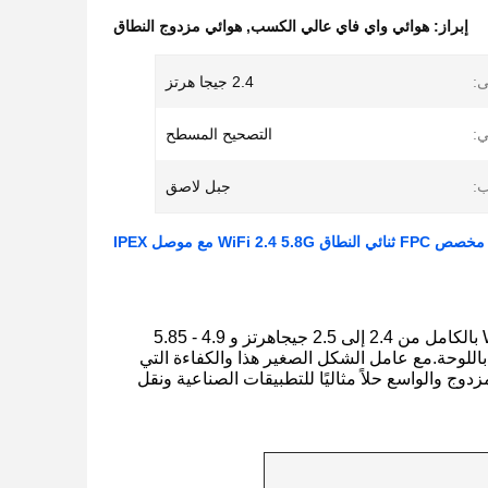
إبراز:
هوائي واي فاي عالي الكسب
,
هوائي مزدوج النطاق
ى:
2.4 جيجا هرتز
ي:
التصحيح المسطح
ب:
جبل لاصق
WiFi 2.4 5. مع موصل IPEX
هذه هي هوائيات WiFi ثنائية النطاق لدائرة مطبوعة مرنة داخلية تغطي نطاقات WLAN بالكامل من 2.4 إلى 2.5 جيجاهرتز و 4.9 - 5.85
 موصل IPEX قياسي لسهولة الاتصال باللوحة.مع عامل الشكل الصغير هذا والكفاءة التي
المثالية لتطبيقات WiFi.تعد تغطية النطاق المزدوج والواسع حلاً مثاليًا للتطبيقات الصناعية ونقل