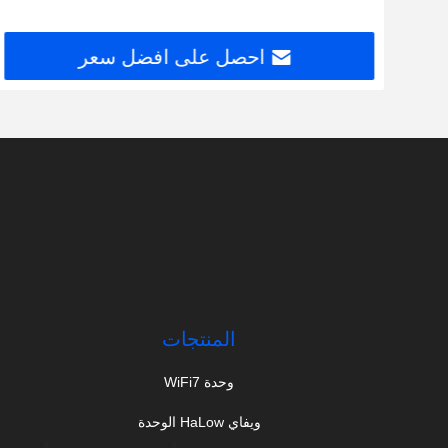
احصل على افضل سعر
المنتجات
وحدة WiFi7
ويفاي HaLow الوحدة