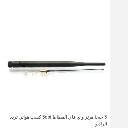
Omni Directional 2. ثنائي
5 جيجا هرتز واي فاي المطاط 5dbi كسب هوائي تردد
الراديو