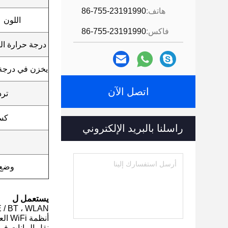
هاتف:
86-755-23191990
اللون
فاكس:
86-755-23191990
درجة حرارة ال
يخزن في درجة
اتصل الآن
ترد
كس
راسلنا بالبريد الإلكتروني
وضع 
يستعمل ل
igbee ، BLE / BT ، WLAN (2.4
أنظمة WiFi العالمية
نقل البيانات في