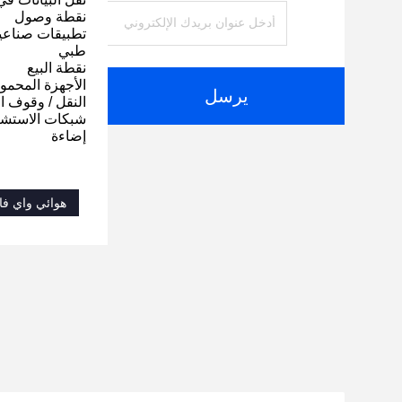
نقطة وصول
تطبيقات صناعي
طبي
نقطة البيع
الأجهزة المحمو
يرسل
النقل / وقوف ا
شبكات الاستشع
إضاءة
هوائي واي ف