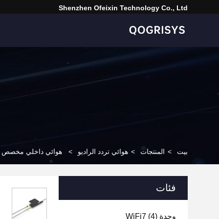
Shenzhen Ofeixin Technology Co., Ltd
بيت
>
المنتجات
>
هوائي تردد الراديو
>
هوائي داخلي مخصص FPC ثنائي النطاق WiFi 2.4 5.8G مع موصل IPEX
فئات
وحدة WiFi7
(4)