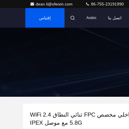
dean.li@ofeixin.com
86-755-23191990
اتصل بنا
إقتباس
Arabic
هوائي داخلي مخصص FPC ثنائي النطاق WiFi 2.4
5.8G مع موصل IPEX