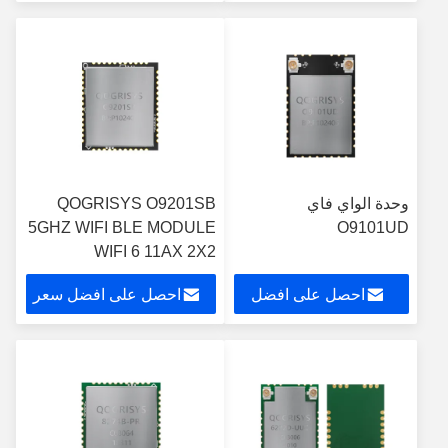
سعر
وحدة الواي فاي
QOGRISYS O9201SB
5GHZ WIFI BLE MODULE
O9101UD
WIFI 6 11AX 2X2
MODULES WIFI
احصل على افضل
احصل على افضل سعر
1200MBPS
سعر