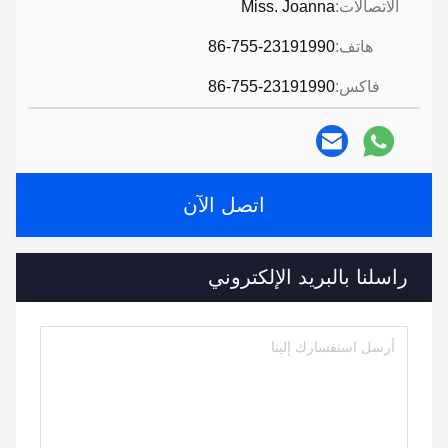
الاتصالات:
Miss. Joanna
هاتف:
86-755-23191990
فاكس:
86-755-23191990
اتصل الآن
راسلنا بالبريد الإلكتروني