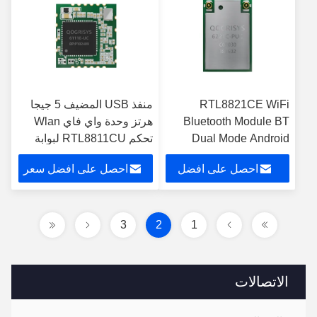
RTL8821CE WiFi
منفذ USB المضيف 5 جيجا
Bluetooth Module BT
هرتز وحدة واي فاي Wlan
Dual Mode Android
تحكم RTL8811CU لبوابة
Windows لأجهزة الكمبيوتر
المنزل الذكي
احصل على افضل
احصل على افضل سعر
المحمول
سعر
3
2
1
الاتصالات