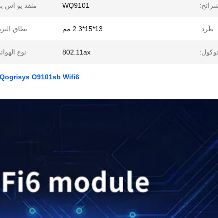
رائح:
WQ9101
منفذ يو اس ب
طَرد:
13*15*2.3 مم
نطاق الترد
وكول:
802.11ax
نوع الهوائ
Qogrisys O9101sb Wifi6 وحدة ثنائية النطاق Wifi مع Bt 1t1r وحدة Wifi واجهة Sdio