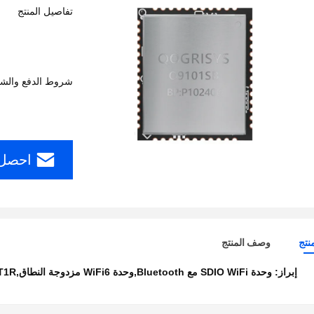
تفاصيل المنتج
شروط الدفع والش
احصل 
نتج
وصف المنتج
إبراز:
وحدة SDIO WiFi مع Bluetooth,وحدة WiFi6 مزدوجة النطاق,1T1R الواجهة SDIO وحدة WiFi