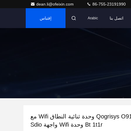
dean.li@ofeixin.com
86-755-23191990
اتصل بنا
إقتباس
Arabic
Qogrisys O9101sb Wifi6 وحدة ثنائية النطاق Wifi مع
Bt 1t1r وحدة Wifi واجهة Sdio