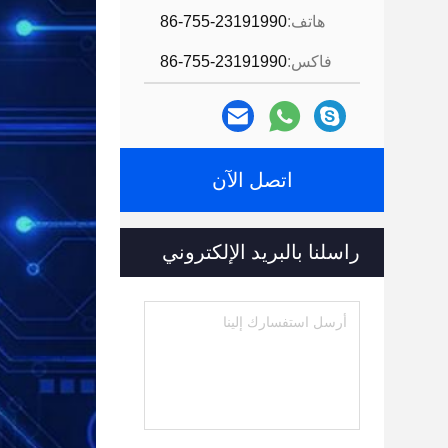
هاتف:
86-755-23191990
فاكس:
86-755-23191990
اتصل الآن
راسلنا بالبريد الإلكتروني