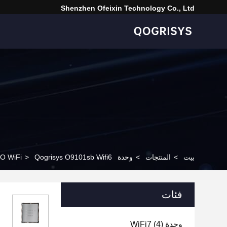
Shenzhen Ofeixin Technology Co., Ltd
بيت
>
المنتجات
>
وحدة SDIO WiFi
Qogrisys O9101sb Wifi6 وحدة ثنائية النطاق Wifi مع Bt 1t1r وحدة Wifi واجهة Sdio
>
فئات
وحدة WiFi7
(4)