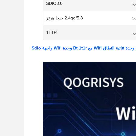
ي:
SDIO3.0
د:
2.4gg/5.8 جيجا هرتز
ي:
1T1R