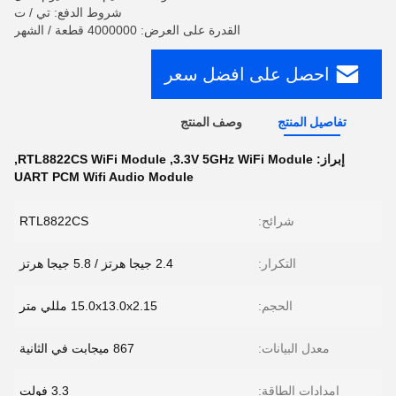
شروط الدفع: تي / ت
القدرة على العرض: 4000000 قطعة / الشهر
احصل على افضل سعر
تفاصيل المنتج
وصف المنتج
إبراز:
3.3V 5GHz WiFi Module
,
RTL8822CS WiFi Module
,
UART PCM Wifi Audio Module
شرائح:
RTL8822CS
التكرار:
2.4 جيجا هرتز / 5.8 جيجا هرتز
الحجم:
15.0x13.0x2.15 مللي متر
معدل البيانات:
867 ميجابت في الثانية
إمدادات الطاقة:
3.3 فولت