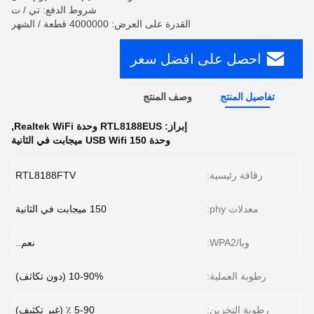
شروط الدفع: تي / ت
القدرة على العرض: 4000000 قطعة / الشهر
احصل على افضل سعر
تفاصيل المنتج
وصف المنتج
إبراز:
RTL8188EUS وحدة Realtek WiFi
,
وحدة USB Wifi 150 ميجابت في الثانية
رقاقة رئيسية:
RTL8188FTV
معدلات phy:
150 ميجابت في الثانية
وبا/WPA2:
نعم..
رطوبة العملية:
10-90% (دون تكاثف)
رطوبة التخزين:
5-90 ٪ (غير تكثيف)