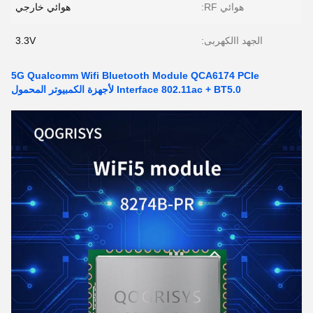
هوائي RF:
هوائي خارجي
الجهد االكهربى:
3.3V
5G Qualcomm Wifi Bluetooth Module QCA6174 PCIe
Interface 802.11ac + BT5.0 لأجهزة الكمبيوتر المحمول