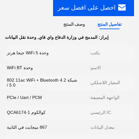
احصل على افضل سعر
تفاصيل المنتج
وصف المنتج
إبراز:
المدمج في وزارة الدفاع واي فاي
,
وحدة نقل البيانات
يكتب:
وحدة WiFi 5 جيجا هرتز
الاسم:
وحدة WiFi BT
شبكة 802.11ac WiFi + Bluetooth 4.2
المعيار اللاسلكي:
/ 5.0
الواجهة المضيفة:
PCIe / Uart / PCM
IC الرئيسي:
كوالكوم QCA6174-1
معدل البيانات:
867 ميجابت في الثانية