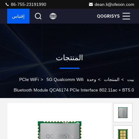
86-755-23191990
dean.li@ofeixin.com
إقتباس
المنتجات
بيت
>
المنتجات
>
وحدة PCIe WiFi
5G Qualcomm Wifi
>
Bluetooth Module QCA6174 PCIe Interface 802.11ac + BT5.0
لأجهزة الكمبيوتر المحمول