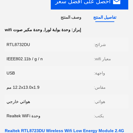
احصل على افضل سعر
تفاصيل المنتج
وصف المنتج
إبراز:
وحدة بوابة لورا
,
وحدة مكبر صوت wifi
شرائح:
RTL8732DU
معيار wifi:
IEEE802.11b / g / n
واجهة:
USB
مقاس:
12.2x13.0x1.9 مم
هوائي:
هوائي خارجي
يكتب:
وحدة Realtek WiFi
Realtek RTL8723DU Wireless Wifi Low Energy Module 2.4G