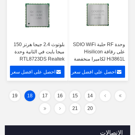
وحدة RF حلبة SDIO WiFi
بلوتوث 2.4 جيجا هرتز 150
على رقاقة Hisilicon
ميجا بايت في الثانية وحدة
Hi3861L لكاميرا منخفضة
RTL8723DS Realtek
الطاقة
WiFi
احصل على افضل سعر
احصل على افضل سعر
19
18
17
16
15
14
21
20
الاتصالات