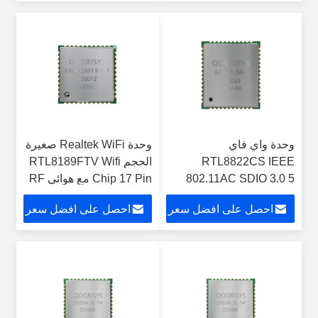
وحدة واي فاي
وحدة Realtek WiFi صغيرة
RTL8822CS IEEE
الحجم RTL8189FTV Wifi
802.11AC SDIO 3.0 5
Chip 17 Pin مع هوائي RF
جيجا هرتز
احصل على افضل سعر
احصل على افضل سعر