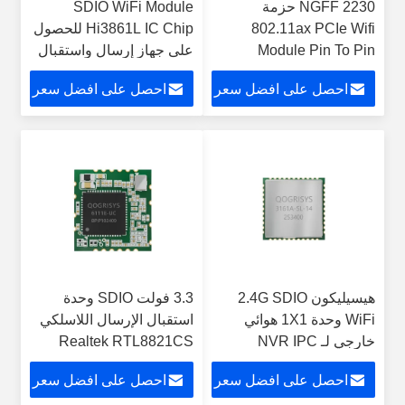
NGFF 2230 حزمة
SDIO WiFi Module
802.11ax PCIe Wifi
Hi3861L IC Chip للحصول
Module Pin To Pin
على جهاز إرسال واستقبال
QCA2066 وحدة لاسلكية
بيانات لاسلكي منخفض
احصل على افضل سعر
احصل على افضل سعر
Wifi
الطاقة
هيسيليكون 2.4G SDIO
3.3 فولت SDIO وحدة
WiFi وحدة 1X1 هوائي
استقبال الإرسال اللاسلكي
خارجي لـ NVR IPC
Realtek RTL8821CS
UART PCM
احصل على افضل سعر
احصل على افضل سعر