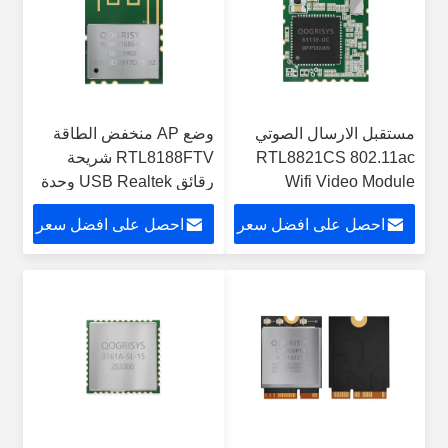
مستقبل الارسال الصوتي
وضع AP منخفض الطاقة
RTL8821CS 802.11ac
RTL8188FTV شريحة
Wifi Video Module
رقائق USB Realtek وحدة
WiFi
احصل على افضل سعر
احصل على افضل سعر