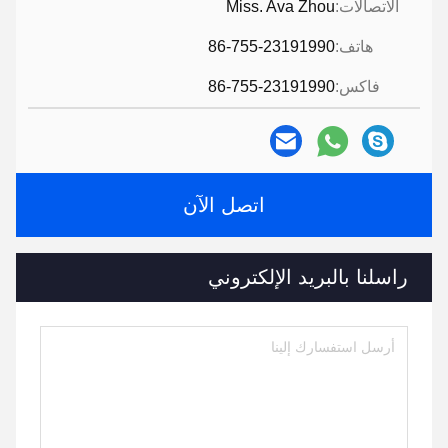
الاتصالات:
Miss. Ava Zhou
هاتف:
86-755-23191990
فاكس:
86-755-23191990
اتصل الآن
راسلنا بالبريد الإلكتروني