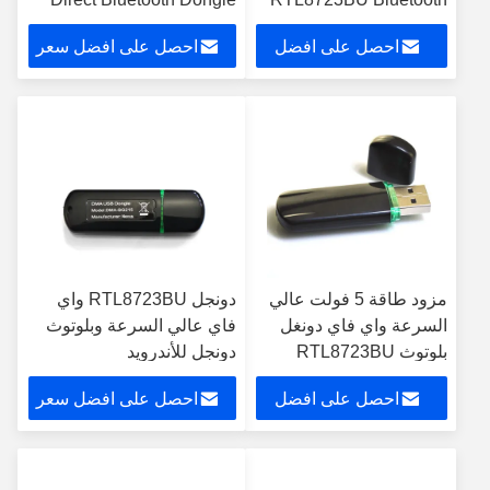
4.0 USB ROHS /
لأجهزة Android
احصل على افضل
احصل على افضل سعر
REACH موافقة
سعر
مزود طاقة 5 فولت عالي
دونجل RTL8723BU واي
السرعة واي فاي دونغل
فاي عالي السرعة وبلوتوث
بلوتوث RTL8723BU
دونجل للأندرويد
لجهاز أندرويد تي في بوكس
احصل على افضل
احصل على افضل سعر
سعر