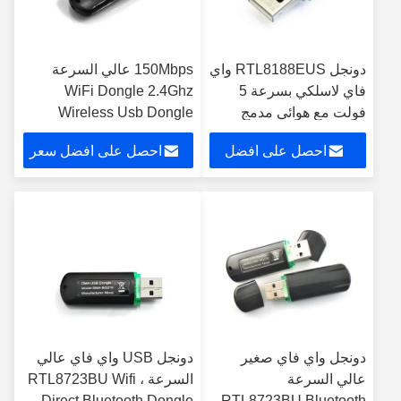
دونجل RTL8188EUS واي
150Mbps عالي السرعة
فاي لاسلكي بسرعة 5
WiFi Dongle 2.4Ghz
فولت مع هوائي مدمج
Wireless Usb Dongle
صغير الحجم
احصل على افضل
احصل على افضل سعر
سعر
دونجل واي فاي صغير
دونجل USB واي فاي عالي
عالي السرعة
السرعة ، RTL8723BU Wifi
Direct Bluetooth Dongle
RTL8723BU Bluetooth