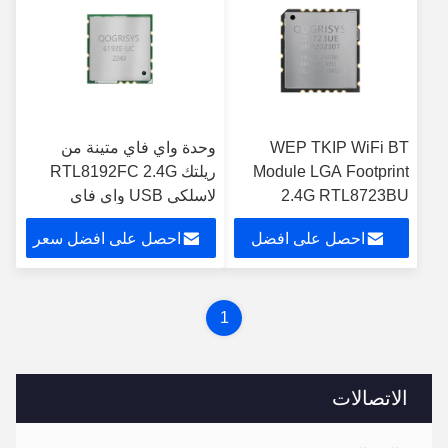
WEP TKIP WiFi BT
وحدة واي فاي متينة من
Module LGA Footprint
ريلتك RTL8192FC 2.4G
2.4G RTL8723BU
لاسلكي USB واي فاي
802.11b / g / b USB
احصل على افضل
احصل على افضل سعر
محول لاسلكي
سعر
1
الاتصالات