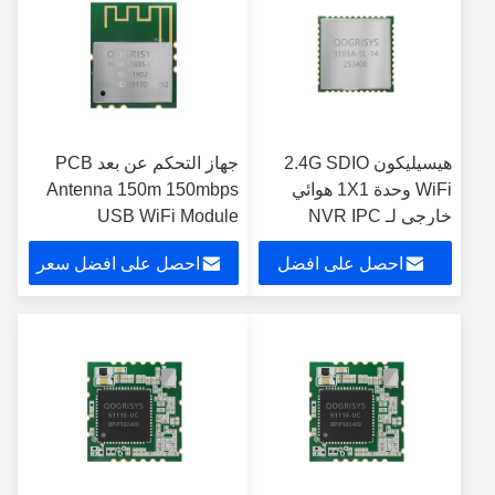
هيسيليكون 2.4G SDIO
جهاز التحكم عن بعد PCB
WiFi وحدة 1X1 هوائي
Antenna 150m 150mbps
خارجي لـ NVR IPC
USB WiFi Module
احصل على افضل
احصل على افضل سعر
سعر