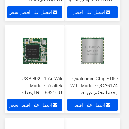
Wlan
احصل على افضل
احصل على افضل سعر
سعر
USB 802.11 Ac Wifi
Qualcomm Chip SDIO
Module Realtek
WiFi Module QCA6174
وحدة التحكم عن بعد
RTL8821CU لوحدات
2T2R الهوائي
التحكم الصناعية
احصل على افضل
احصل على افضل سعر
سعر