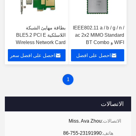
IEEE802.11 a / b / g / n /
بطاقة مهايئ الشبكة
ac 2x2 MIMO Standard
اللاسلكية BLE5.2 PCI E
WIFI و BT Combo
Wireless Network Card
Module للتحكم
WiFi 6E QCA206X
احصل على افضل
احصل على افضل سعر
3000Mbps Wireless
Network Card
سعر
1
الاتصالات
الاتصالات:
Miss. Ava Zhou
هاتف:
86-755-23191990