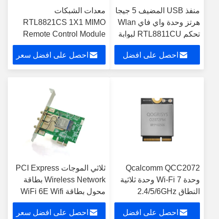
منفذ USB المضيف 5 جيجا
معدات الشبكات
هرتز وحدة واي فاي Wlan
RTL8821CS 1X1 MIMO
تحكم RTL8811CU لبوابة
Remote Control Module
المنزل الذكي
احصل على افضل
احصل على افضل سعر
سعر
Qcalcomm QCC2072
ثلاثي الموجات PCI Express
وحدة Wi-Fi 7 وحدة ثلاثية
Wireless Network بطاقة
النطاق 2.4/5/6GHz
محول بطاقة WiFi 6E Wifi
5.8Gbps معدل M.2 وحدة
Adapter
احصل على افضل
احصل على افضل سعر
Wi-Fi PCie مع VR / AR /